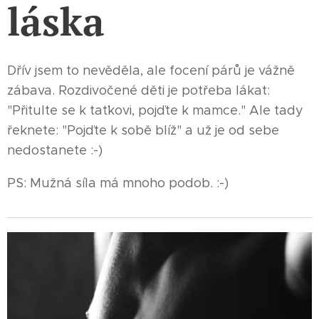
láska
Dřív jsem to nevěděla, ale focení párů je vážně
zábava. Rozdivočené děti je potřeba lákat:
"Přitulte se k taťkovi, pojďte k mamce." Ale tady
řeknete: "Pojďte k sobě blíž" a už je od sebe
nedostanete :-)
PS: Mužná síla má mnoho podob. :-)